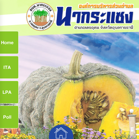
ก
9
9
จ