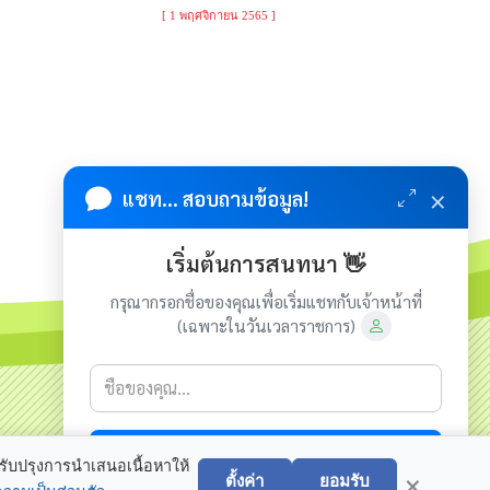
[ 1 พฤศจิกายน 2565 ]
×
แชท... สอบถามข้อมูล!
เริ่มต้นการสนทนา 👋
กรุณากรอกชื่อของคุณเพื่อเริ่มแชทกับเจ้าหน้าที่
(เฉพาะในวันเวลาราชการ)
เกี่ยวกับเรา
ติดต่อเรา
เริ่มแชท
×
ขสิทธิ์ © 2023-2024 องค์การบริหารส่วนตำบลนากระแซง. ขอสงวน
ปรับปรุงการนำเสนอเนื้อหาให้
ตั้งค่า
ยอมรับ
ไว้ซึ่งสิทธิทั้งหมดบนเว็บไซต์นี้. Power by
เว็บอุบลดอทคอม