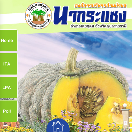
ก
9
9
จ