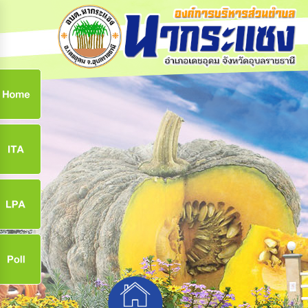
ก
9
9
จ