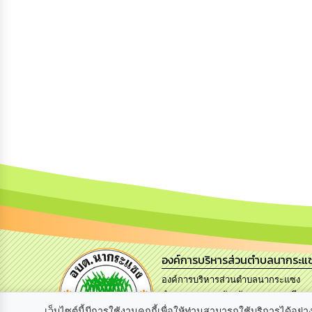
องค์การบริหารส่วนตำบลนากระแ
องค์การบริหารส่วนตำบลนากระแซง
อำเภอเดชอุดม จังหวัดอุบลราชธานี
34160.
เว็บไซต์นี้มีการใช้งานคุกกี้เพื่อให้ท่านสามารถใช้บริการได้