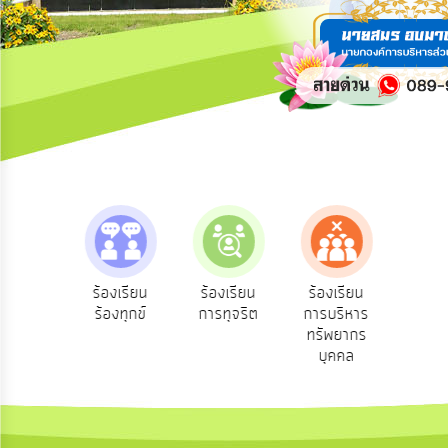
การ
ปฏิสัมพันธ์
ข้อมูล
รับ
ฟัง
ความ
คิด
เห็น
แผน
ยุทธศาสตร์/
แผน
e-Ser
ฟังความ
ร้องเรียน
ร้องเรียน
ร้องเรียน
พัฒนา
บริก
ดเห็น
ร้องทุกข์
การทุจริต
การบริหาร
ออนไ
ะชาชน
ทรัพยากร
การ
บุคคล
บริหาร/
พัฒนา
ทรัพยากร
บุคคล