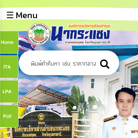
×
☰ Menu
lose
หน้า
หลัก
ข้อมูล
ก
พื้น
ฐาน
9
บุคลากร
ข่าว
ประชาสัมพันธ์
9
การ
เปิด
เผย
จ
ข้อมูล
สาธารณะ
OIT